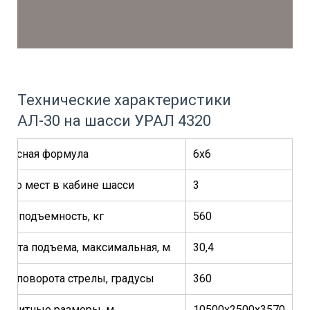
Технические характеристики
АЛ-30 на шасси УРАЛ 4320
олесная формула
6х6
исло мест в кабине шасси
3
рузоподъемность, кг
560
ысота подъема, максимальная, м
30,4
гол поворота стрелы, градусы
360
абаритные размеры, м
10500х2500х3570