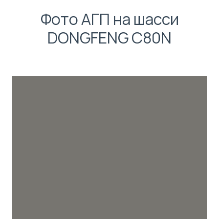
Фото АГП на шасси
DONGFENG C80N